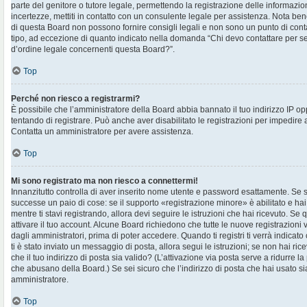
parte del genitore o tutore legale, permettendo la registrazione delle informazion
incertezze, mettiti in contatto con un consulente legale per assistenza. Nota ben
di questa Board non possono fornire consigli legali e non sono un punto di contat
tipo, ad eccezione di quanto indicato nella domanda “Chi devo contattare per s
d’ordine legale concernenti questa Board?”.
Top
Perché non riesco a registrarmi?
È possibile che l’amministratore della Board abbia bannato il tuo indirizzo IP op
tentando di registrare. Può anche aver disabilitato le registrazioni per impedire ai 
Contatta un amministratore per avere assistenza.
Top
Mi sono registrato ma non riesco a connettermi!
Innanzitutto controlla di aver inserito nome utente e password esattamente. Se s
successe un paio di cose: se il supporto «registrazione minore» è abilitato e hai
mentre ti stavi registrando, allora devi seguire le istruzioni che hai ricevuto. Se 
attivare il tuo account. Alcune Board richiedono che tutte le nuove registrazioni 
dagli amministratori, prima di poter accedere. Quando ti registri ti verrà indicato 
ti è stato inviato un messaggio di posta, allora segui le istruzioni; se non hai ri
che il tuo indirizzo di posta sia valido? (L’attivazione via posta serve a ridurre la
che abusano della Board.) Se sei sicuro che l’indirizzo di posta che hai usato sia
amministratore.
Top