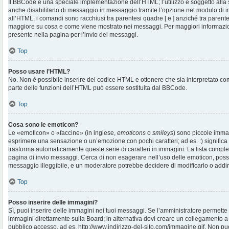
Il BBCode è una speciale implementazione dell’HTML; l’utilizzo è soggetto alla 
anche disabilitarlo di messaggio in messaggio tramite l’opzione nel modulo di i
all’HTML, i comandi sono racchiusi tra parentesi quadre [ e ] anziché tra parentes
maggiore su cosa e come viene mostrato nei messaggi. Per maggiori informazio
presente nella pagina per l’invio dei messaggi.
Top
Posso usare l’HTML?
No. Non è possibile inserire del codice HTML e ottenere che sia interpretato c
parte delle funzioni dell’HTML può essere sostituita dal BBCode.
Top
Cosa sono le emoticon?
Le «emoticon» o «faccine» (in inglese,
emoticons
o
smileys
) sono piccole imma
esprimere una sensazione o un’emozione con pochi caratteri; ad es. :) significa fe
trasforma automaticamente queste serie di caratteri in immagini. La lista complet
pagina di invio messaggi. Cerca di non esagerare nell’uso delle emoticon, pos
messaggio illeggibile, e un moderatore potrebbe decidere di modificarlo o addiri
Top
Posso inserire delle immagini?
Sì, puoi inserire delle immagini nei tuoi messaggi. Se l’amministratore permette g
immagini direttamente sulla Board; in alternativa devi creare un collegamento a
pubblico accesso, ad es. http://www.indirizzo-del-sito.com/immagine.gif. Non puo