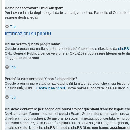
Come posso trovare i miei allegati?
Per trovare la lista degli allegati da te caricati, vai nel tuo Pannello di Controllo
sezione degli allegati.
Top
Informazioni su phpBB
Chi ha scritto questo programma?
Questo programma (nella sua forma originale) è prodotto e rilasciato da
phpBB 
GNU General Public Licence versione 2 (GPL-2.0) e può essere liberamente distr
maggiori informazioni.
Top
Perché la caratteristica X non è disponibile?
Questo programma è stato scritto da phpBB Limited. Se credi che ci sia bisogn
funzionalità, visita il
Centro Idee phpBB
, dove potrai supportare idee esistenti o
Top
Chi devo contattare per segnalare abusi e/o per questioni d’ordine legale c
Devi contattare l’amministratore di questa Board. Se non riesci a trovarlo, prova
chiedi a chi puoi rivolgerti. Se ancora non ottieni risposta, puoi contattare il prop
con
whois
) oppure, se la Board è ospitata da un servizio gratuito (ad es. yahoo, f
di tale servizio. Nota che phpBB Limited e phpBB Store non hanno
assolutamen