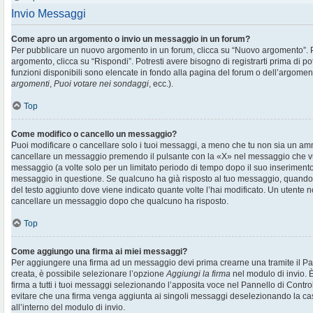
Invio Messaggi
Come apro un argomento o invio un messaggio in un forum?
Per pubblicare un nuovo argomento in un forum, clicca su “Nuovo argomento”. 
argomento, clicca su “Rispondi”. Potresti avere bisogno di registrarti prima di p
funzioni disponibili sono elencate in fondo alla pagina del forum o dell’argoment
argomenti
,
Puoi votare nei sondaggi
, ecc.).
Top
Come modifico o cancello un messaggio?
Puoi modificare o cancellare solo i tuoi messaggi, a meno che tu non sia un am
cancellare un messaggio premendo il pulsante con la «X» nel messaggio che vu
messaggio (a volte solo per un limitato periodo di tempo dopo il suo inserimen
messaggio in questione. Se qualcuno ha già risposto al tuo messaggio, quando ef
del testo aggiunto dove viene indicato quante volte l’hai modificato. Un utente
cancellare un messaggio dopo che qualcuno ha risposto.
Top
Come aggiungo una firma ai miei messaggi?
Per aggiungere una firma ad un messaggio devi prima crearne una tramite il Pan
creata, è possibile selezionare l’opzione
Aggiungi la firma
nel modulo di invio. 
firma a tutti i tuoi messaggi selezionando l’apposita voce nel Pannello di Controll
evitare che una firma venga aggiunta ai singoli messaggi deselezionando la cas
all’interno del modulo di invio.