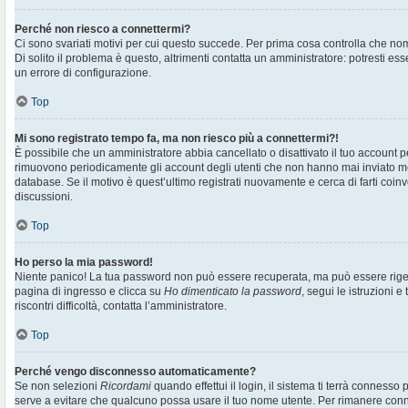
Perché non riesco a connettermi?
Ci sono svariati motivi per cui questo succede. Per prima cosa controlla che no
Di solito il problema è questo, altrimenti contatta un amministratore: potresti e
un errore di configurazione.
Top
Mi sono registrato tempo fa, ma non riesco più a connettermi?!
È possibile che un amministratore abbia cancellato o disattivato il tuo account pe
rimuovono periodicamente gli account degli utenti che non hanno mai inviato me
database. Se il motivo è quest’ultimo registrati nuovamente e cerca di farti co
discussioni.
Top
Ho perso la mia password!
Niente panico! La tua password non può essere recuperata, ma può essere rigen
pagina di ingresso e clicca su
Ho dimenticato la password
, segui le istruzioni e
riscontri difficoltà, contatta l’amministratore.
Top
Perché vengo disconnesso automaticamente?
Se non selezioni
Ricordami
quando effettui il login, il sistema ti terrà connesso
serve a evitare che qualcuno possa usare il tuo nome utente. Per rimanere con