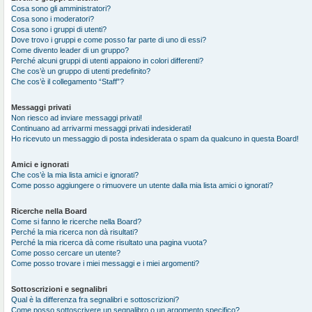
Cosa sono gli amministratori?
Cosa sono i moderatori?
Cosa sono i gruppi di utenti?
Dove trovo i gruppi e come posso far parte di uno di essi?
Come divento leader di un gruppo?
Perché alcuni gruppi di utenti appaiono in colori differenti?
Che cos’è un gruppo di utenti predefinito?
Che cos’è il collegamento “Staff”?
Messaggi privati
Non riesco ad inviare messaggi privati!
Continuano ad arrivarmi messaggi privati indesiderati!
Ho ricevuto un messaggio di posta indesiderata o spam da qualcuno in questa Board!
Amici e ignorati
Che cos’è la mia lista amici e ignorati?
Come posso aggiungere o rimuovere un utente dalla mia lista amici o ignorati?
Ricerche nella Board
Come si fanno le ricerche nella Board?
Perché la mia ricerca non dà risultati?
Perché la mia ricerca dà come risultato una pagina vuota?
Come posso cercare un utente?
Come posso trovare i miei messaggi e i miei argomenti?
Sottoscrizioni e segnalibri
Qual è la differenza fra segnalibri e sottoscrizioni?
Come posso sottoscrivere un segnalibro o un argomento specifico?