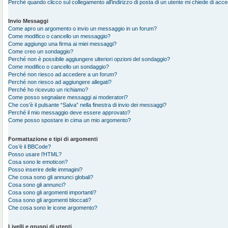
Perché quando clicco sul collegamento all’indirizzo di posta di un utente mi chiede di acc
Invio Messaggi
Come apro un argomento o invio un messaggio in un forum?
Come modifico o cancello un messaggio?
Come aggiungo una firma ai miei messaggi?
Come creo un sondaggio?
Perché non è possibile aggiungere ulteriori opzioni del sondaggio?
Come modifico o cancello un sondaggio?
Perché non riesco ad accedere a un forum?
Perché non riesco ad aggiungere allegati?
Perché ho ricevuto un richiamo?
Come posso segnalare messaggi ai moderatori?
Che cos’è il pulsante “Salva” nella finestra di invio dei messaggi?
Perché il mio messaggio deve essere approvato?
Come posso spostare in cima un mio argomento?
Formattazione e tipi di argomenti
Cos’è il BBCode?
Posso usare l’HTML?
Cosa sono le emoticon?
Posso inserire delle immagini?
Che cosa sono gli annunci globali?
Cosa sono gli annunci?
Cosa sono gli argomenti importanti?
Cosa sono gli argomenti bloccati?
Che cosa sono le icone argomento?
Livelli e gruppi di utenti