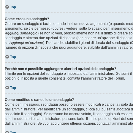
Top
Come creo un sondaggio?
Creare un sondaggio è facile: quando inizi un nuovo argomento (o quando modif
argomento, se ti è permesso) dovresti vedere, sotto lo spazio per l’inserimento d
Aggiungi sondaggio
(se non lo vedi, probabilmente non hai il diritto di creare son
sondaggio e almeno due opzioni di risposta (per inserire un’opzione di risposta, 
su
Aggiungi un’opzione
). Puoi anche stabilire i giorni di durata del sondaggio (0
numero di opzioni di risposta che puoi aggiungere, stabilito dall’amministratore.
Top
Perché non è possibile aggiungere ulteriori opzioni del sondaggio?
Il limite per le opzioni del sondaggio è impostato dall’amministratore. Se senti il
opzioni di risposta a quelle consentite, contatta l’amministratore del Forum.
Top
Come modifico o cancello un sondaggio?
Come per i messaggi, i sondaggi possono essere modificati e cancellati solo dai r
dall’amministratore. Per modificare un sondaggio, clicca sul pulsante
Modifica
d
associato il sondaggio). Se nessuno ha ancora votato, il sondaggio può essere m
solo i moderatori e l’amministratore possono farlo. Il limite per le opzioni del s
dall’amministratore. Se vuoi aggiungere ulteriori opzioni, contatta l’amministrato