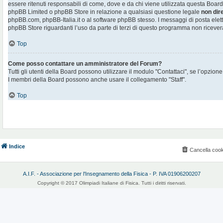
essere ritenuti responsabili di come, dove e da chi viene utilizzata questa Board
phpBB Limited o phpBB Store in relazione a qualsiasi questione legale
non dir
phpBB.com, phpBB-Italia.it o al software phpBB stesso. I messaggi di posta elett
phpBB Store riguardanti l’uso da parte di terzi di questo programma non ricever
Top
Come posso contattare un amministratore del Forum?
Tutti gli utenti della Board possono utilizzare il modulo "Contattaci", se l’opzione
I membri della Board possono anche usare il collegamento "Staff".
Top
Indice
Cancella cook
A.I.F. - Associazione per l'Insegnamento della Fisica - P. IVA 01906200207
Copyright © 2017 Olimpiadi Italiane di Fisica. Tutti i diritti riservati.