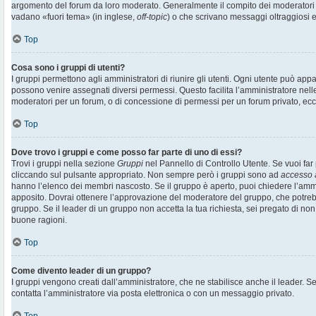
argomento del forum da loro moderato. Generalmente il compito dei moderatori è 
vadano «fuori tema» (in inglese,
off-topic
) o che scrivano messaggi oltraggiosi e
Top
Cosa sono i gruppi di utenti?
I gruppi permettono agli amministratori di riunire gli utenti. Ogni utente può ap
possono venire assegnati diversi permessi. Questo facilita l’amministratore nell
moderatori per un forum, o di concessione di permessi per un forum privato, ecc
Top
Dove trovo i gruppi e come posso far parte di uno di essi?
Trovi i gruppi nella sezione
Gruppi
nel Pannello di Controllo Utente. Se vuoi far 
cliccando sul pulsante appropriato. Non sempre però i gruppi sono ad
accesso 
hanno l’elenco dei membri nascosto. Se il gruppo è aperto, puoi chiedere l’amm
apposito. Dovrai ottenere l’approvazione del moderatore del gruppo, che potrebb
gruppo. Se il leader di un gruppo non accetta la tua richiesta, sei pregato di non
buone ragioni.
Top
Come divento leader di un gruppo?
I gruppi vengono creati dall’amministratore, che ne stabilisce anche il leader. 
contatta l’amministratore via posta elettronica o con un messaggio privato.