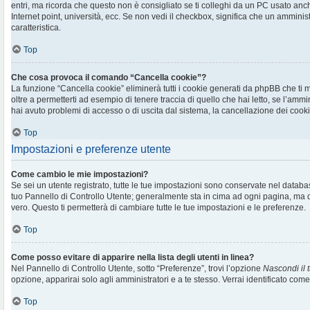
entri, ma ricorda che questo non è consigliato se ti colleghi da un PC usato anche 
Internet point, università, ecc. Se non vedi il checkbox, significa che un amminis
caratteristica.
Top
Che cosa provoca il comando “Cancella cookie”?
La funzione “Cancella cookie” eliminerà tutti i cookie generati da phpBB che t
oltre a permetterti ad esempio di tenere traccia di quello che hai letto, se l’ammi
hai avuto problemi di accesso o di uscita dal sistema, la cancellazione dei cookie
Top
Impostazioni e preferenze utente
Come cambio le mie impostazioni?
Se sei un utente registrato, tutte le tue impostazioni sono conservate nel databa
tuo Pannello di Controllo Utente; generalmente sta in cima ad ogni pagina, m
vero. Questo ti permetterà di cambiare tutte le tue impostazioni e le preferenze.
Top
Come posso evitare di apparire nella lista degli utenti in linea?
Nel Pannello di Controllo Utente, sotto “Preferenze”, trovi l’opzione
Nascondi il t
opzione, apparirai solo agli amministratori e a te stesso. Verrai identificato com
Top