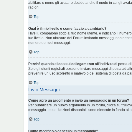
abilitare o meno gli avatar e decide anche il modo in cui gli avat
ragioni.
Top
Qual è il mio livello e come faccio a cambiarlo?
I livelli, compaiono sotto al tuo nome utente, e indicano il numer
tuo livello. Non abusare del Forum inviando messaggi non necess
numero dei tuoi messaggi.
Top
Perché quando clicco sul collegamento all’indirizzo di posta d
Solo gli utenti registrati possono inviare messaggi di posta ad al
prevenire un uso scorretto o malevolo del sistema di posta da par
Top
Invio Messaggi
Come apro un argomento o invio un messaggio in un forum?
Per pubblicare un nuovo argomento in un forum, clicca su “Nuovo 
messaggio: le tue funzioni disponibili sono elencate in fondo alla
Top
Come modifico o cancello un messaggio?