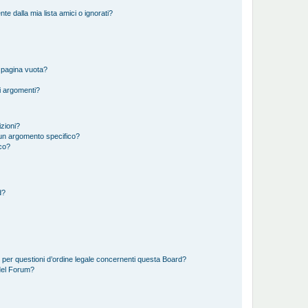
 dalla mia lista amici o ignorati?
 pagina vuota?
i argomenti?
izioni?
un argomento specifico?
co?
d?
 per questioni d’ordine legale concernenti questa Board?
del Forum?