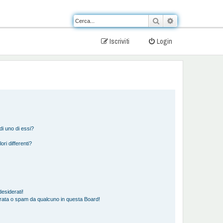
Cerca
Ricerca avanzat
Iscriviti
Login
i uno di essi?
ori differenti?
esiderati!
rata o spam da qualcuno in questa Board!