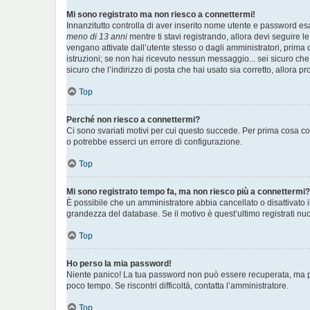
Mi sono registrato ma non riesco a connettermi!
Innanzitutto controlla di aver inserito nome utente e password es
meno di 13 anni
mentre ti stavi registrando, allora devi seguire le
vengano attivate dall’utente stesso o dagli amministratori, prima di
istruzioni; se non hai ricevuto nessun messaggio... sei sicuro che 
sicuro che l’indirizzo di posta che hai usato sia corretto, allora p
Top
Perché non riesco a connettermi?
Ci sono svariati motivi per cui questo succede. Per prima cosa con
o potrebbe esserci un errore di configurazione.
Top
Mi sono registrato tempo fa, ma non riesco più a connettermi?
È possibile che un amministratore abbia cancellato o disattivato 
grandezza del database. Se il motivo è quest’ultimo registrati n
Top
Ho perso la mia password!
Niente panico! La tua password non può essere recuperata, ma pu
poco tempo. Se riscontri difficoltà, contatta l’amministratore.
Top