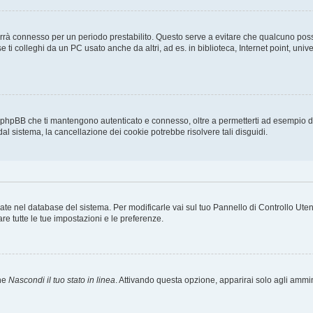
ti terrà connesso per un periodo prestabilito. Questo serve a evitare che qualcuno p
ti colleghi da un PC usato anche da altri, ad es. in biblioteca, Internet point, unive
a phpBB che ti mantengono autenticato e connesso, oltre a permetterti ad esempio di 
dal sistema, la cancellazione dei cookie potrebbe risolvere tali disguidi.
rvate nel database del sistema. Per modificarle vai sul tuo Pannello di Controllo U
e tutte le tue impostazioni e le preferenze.
one
Nascondi il tuo stato in linea
. Attivando questa opzione, apparirai solo agli ammini