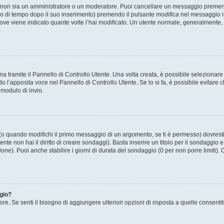
u non sia un amministratore o un moderatore. Puoi cancellare un messaggio premen
do di tempo dopo il suo inserimento) premendo il pulsante
modifica
nel messaggio in
o dove viene indicato quante volte l’hai modificato. Un utente normale, generalme
tramite il Pannello di Controllo Utente. Una volta creata, è possibile selezionare
do l’apposita voce nel Pannello di Controllo Utente. Se lo si fa, è possibile evitar
 modulo di invio.
o quando modifichi il primo messaggio di un argomento, se ti è permesso) dovresti 
nte non hai il diritto di creare sondaggi). Basta inserire un titolo per il sondaggio
ione
). Puoi anche stabilire i giorni di durata del sondaggio (0 per non porre limiti).
ggio?
ore. Se senti il bisogno di aggiungere ulteriori opzioni di risposta a quelle consenti