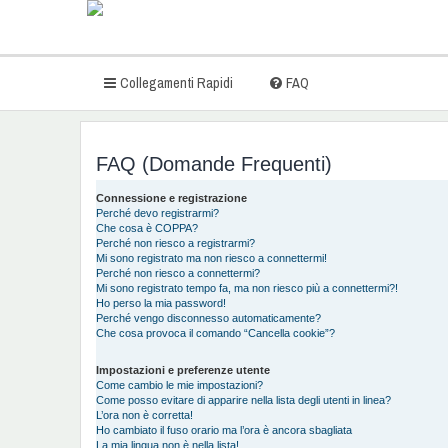
Collegamenti Rapidi
FAQ
FAQ (Domande Frequenti)
Connessione e registrazione
Perché devo registrarmi?
Che cosa è COPPA?
Perché non riesco a registrarmi?
Mi sono registrato ma non riesco a connettermi!
Perché non riesco a connettermi?
Mi sono registrato tempo fa, ma non riesco più a connettermi?!
Ho perso la mia password!
Perché vengo disconnesso automaticamente?
Che cosa provoca il comando “Cancella cookie”?
Impostazioni e preferenze utente
Come cambio le mie impostazioni?
Come posso evitare di apparire nella lista degli utenti in linea?
L’ora non è corretta!
Ho cambiato il fuso orario ma l’ora è ancora sbagliata
La mia lingua non è nella lista!