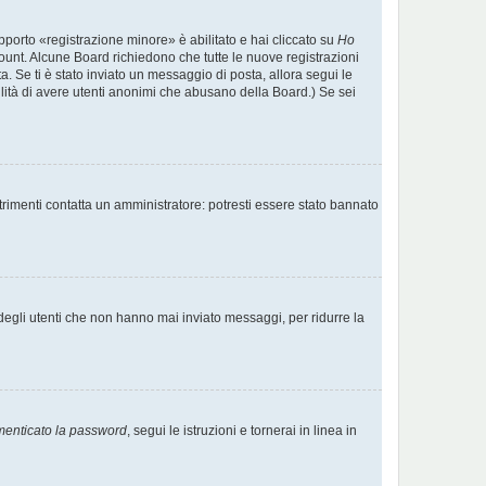
pporto «registrazione minore» è abilitato e hai cliccato su
Ho
account. Alcune Board richiedono che tutte le nuove registrazioni
ta. Se ti è stato inviato un messaggio di posta, allora segui le
ibilità di avere utenti anonimi che abusano della Board.) Se sei
trimenti contatta un amministratore: potresti essere stato bannato
degli utenti che non hanno mai inviato messaggi, per ridurre la
menticato la password
, segui le istruzioni e tornerai in linea in