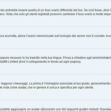
o potrebbe essere quella di un fuso orario differente dal tuo. Se così fosse, devi cam
cc. Nota che solo gli utenti registrati possono cambiare il fuso orario e molte impo
ncora scorretta, allora l’orario memorizzato sull’orologio del server non è corretto. 
oppure nessuno lo ha tradotto nella tua lingua. Prova a chiedere agli amministratori s
phpBB Limited (trovi il collegamento in fondo ad ogni pagina).
ggono i messaggi. La prima è l’immagine associata al tuo grado, generalmente ha l
ande nota come avatar, che in genere è unica e specifica per ogni utente.
 è possibile aggiungere un avatar utilizzando uno dei seguenti quattro metodi: Grava