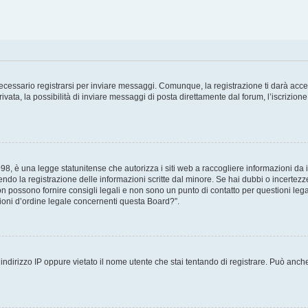
cessario registrarsi per inviare messaggi. Comunque, la registrazione ti darà access
ta, la possibilità di inviare messaggi di posta direttamente dal forum, l’iscrizione 
8, è una legge statunitense che autorizza i siti web a raccogliere informazioni da i
tendo la registrazione delle informazioni scritte dal minore. Se hai dubbi o incertezz
 possono fornire consigli legali e non sono un punto di contatto per questioni legal
oni d’ordine legale concernenti questa Board?”.
ndirizzo IP oppure vietato il nome utente che stai tentando di registrare. Può anche a