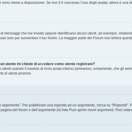
ar sono messi a disposizione. Se non ti è concesso l’uso degli avatar, allora è una 
o di messaggi che hai inviato oppure identificano alcuni utenti, ad esempio, moderat
ari solo per aumentare il tuo livello. La maggior parte dei Forum non tollera que
i un utente mi chiede di accedere come utente registrato?
tri utenti usando il modulo di invio posta interno (ammesso, ovviamente, che gli amm
te di utenti anonimi.
argomento”. Per pubblicare una risposta ad un argomento, clicca su “Rispondi”. Potr
 pagina del forum o dell’argomento (la lista
Puoi aprire nuovi argomenti
,
Puoi votar