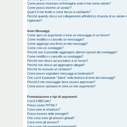
Come posso mostrare un’immagine sotto il mio nome utente?
Come posso inserire un avatar?
Qual è il mio livello e come faccio a cambiarlo?
Perché quando clicco sul collegamento all’indirizzo di posta di un utent
registrato?
Invio Messaggi
Come apro un argomento o invio un messaggio in un forum?
Come modifico o cancello un messaggio?
Come aggiungo una firma ai miei messaggi?
Come creo un sondaggio?
Perché non è possibile aggiungere ulteriori opzioni del sondaggio?
Come modifico o cancello un sondaggio?
Perché non riesco ad accedere a un forum?
Perché non riesco ad aggiungere allegati?
Perché ho ricevuto un richiamo?
Come posso segnalare messaggi ai moderatori?
Che cos’è il pulsante “Salva” nella finestra di invio dei messaggi?
Perché il mio messaggio deve essere approvato?
Come posso spostare in cima un mio argomento?
Formattazione e tipi di argomenti
Cos’è il BBCode?
Posso usare l’HTML?
Cosa sono le emoticon?
Posso inserire delle immagini?
Che cosa sono gli annunci globali?
Cosa sono gli annunci?
Cosa sono gli argomenti importanti?