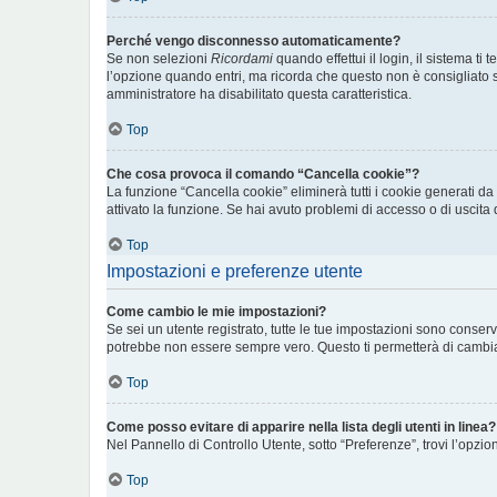
Perché vengo disconnesso automaticamente?
Se non selezioni
Ricordami
quando effettui il login, il sistema 
l’opzione quando entri, ma ricorda che questo non è consigliato se 
amministratore ha disabilitato questa caratteristica.
Top
Che cosa provoca il comando “Cancella cookie”?
La funzione “Cancella cookie” eliminerà tutti i cookie generati d
attivato la funzione. Se hai avuto problemi di accesso o di uscita 
Top
Impostazioni e preferenze utente
Come cambio le mie impostazioni?
Se sei un utente registrato, tutte le tue impostazioni sono conse
potrebbe non essere sempre vero. Questo ti permetterà di cambiar
Top
Come posso evitare di apparire nella lista degli utenti in linea?
Nel Pannello di Controllo Utente, sotto “Preferenze”, trovi l’opzi
Top