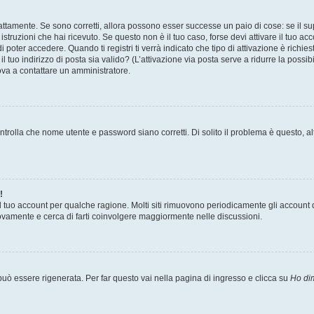
attamente. Se sono corretti, allora possono esser successe un paio di cose: se il su
 istruzioni che hai ricevuto. Se questo non è il tuo caso, forse devi attivare il tuo 
 poter accedere. Quando ti registri ti verrà indicato che tipo di attivazione è richies
il tuo indirizzo di posta sia valido? (L’attivazione via posta serve a ridurre la poss
rova a contattare un amministratore.
trolla che nome utente e password siano corretti. Di solito il problema è questo, al
!
il tuo account per qualche ragione. Molti siti rimuovono periodicamente gli account 
uovamente e cerca di farti coinvolgere maggiormente nelle discussioni.
ò essere rigenerata. Per far questo vai nella pagina di ingresso e clicca su
Ho di