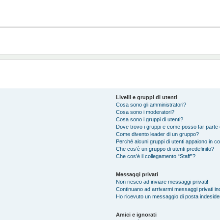
Livelli e gruppi di utenti
Cosa sono gli amministratori?
Cosa sono i moderatori?
Cosa sono i gruppi di utenti?
Dove trovo i gruppi e come posso far parte d
Come divento leader di un gruppo?
Perché alcuni gruppi di utenti appaiono in col
Che cos’è un gruppo di utenti predefinito?
Che cos’è il collegamento “Staff”?
Messaggi privati
Non riesco ad inviare messaggi privati!
Continuano ad arrivarmi messaggi privati ind
Ho ricevuto un messaggio di posta indeside
Amici e ignorati